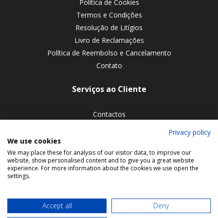
Política de Cookies
Termos e Condições
Resolução de Litígios
Livro de Reclamações
Política de Reembolso e Cancelamento
Contato
Serviços ao Cliente
Contactos
Devoluções de encomendas
Privacy policy
We use cookies
Siga-nos nas redes sociais
We may place these for analysis of our visitor data, to improve our
website, show personalised content and to give you a great website
experience. For more information about the cookies we use open the
settings.
Accept all
Deny