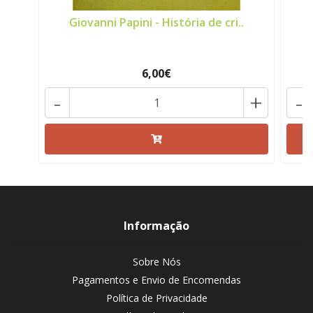
Giovanni Papini - História de cri..
M
6,00€
-
+
-
Informação
Sobre Nós
Pagamentos e Envio de Encomendas
Política de Privacidade