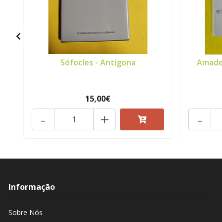
Sófocles - Antígona
Amade
15,00€
-
+
-
Informação
Sobre Nós