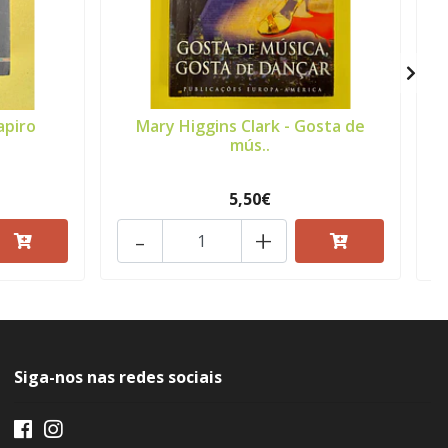
apiro
Mary Higgins Clark - Gosta de
mús..
5,50€
-
+
Siga-nos nas redes sociais