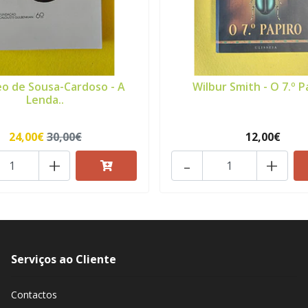
o de Sousa-Cardoso - A
Wilbur Smith - O 7.º P
Lenda..
24,00€
30,00€
12,00€
+
-
+
Serviços ao Cliente
Contactos