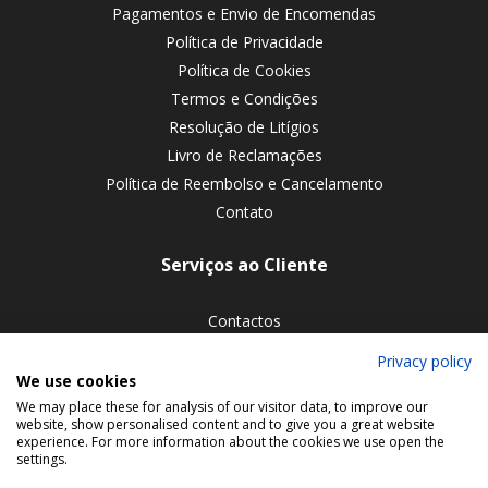
Pagamentos e Envio de Encomendas
Política de Privacidade
Política de Cookies
Termos e Condições
Resolução de Litígios
Livro de Reclamações
Política de Reembolso e Cancelamento
Contato
Serviços ao Cliente
Contactos
Devoluções de encomendas
Privacy policy
We use cookies
Siga-nos nas redes sociais
We may place these for analysis of our visitor data, to improve our
website, show personalised content and to give you a great website
experience. For more information about the cookies we use open the
settings.