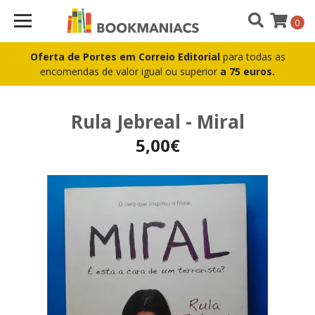
0
Oferta de Portes em Correio Editorial
para todas as
encomendas de valor igual ou superior
a 75 euros.
Rula Jebreal - Miral
5,00€