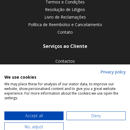
Termos e Condições
Resolução de Litígios
Livro de Reclamações
Política de Reembolso e Cancelamento
Contato
Serviços ao Cliente
Contactos
Devoluções de encomendas
Privacy policy
We use cookies
Siga-nos nas redes sociais
We may place these for analysis of our visitor data, to improve our
website, show personalised content and to give you a great website
experience. For more information about the cookies we use open the
settings.
Accept all
Deny
No, adjust