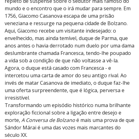
repleto de suspense sobre o sedutor mais famoso do
mundo e o encontro que o irá mudar para sempre. Em
1756, Giacomo Casanova escapa de uma prisão
veneziana e ressurge na pequena cidade de Bolzano.
Aqui, Giacomo recebe um visitante indesejado: o
envelhecido, mas ainda temível, duque de Parma, que
anos antes o havia derrotado num duelo por uma dama
deslumbrante chamada Francesca, tendo-lhe poupado
a vida sob a condição de que não voltasse a vê-la.
Agora, o duque está casado com Francesca - e
intercetou uma carta de amor do seu antigo rival. Ao
invés de matar Casanova de imediato, o duque faz-lhe
uma oferta surpreendente, que é lógica, perversa e
irresistível.
Transformando um episódio histórico numa brilhante
exploração ficcional sobre a ligação entre desejo e
morte,
A Conversa de Bolzano
é mais uma prova de que
Sándor Márai é uma das vozes mais marcantes do
século XX.