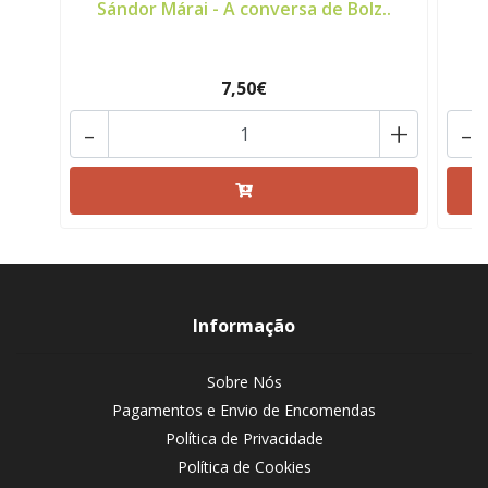
Sándor Márai - A conversa de Bolz..
S
7,50€
-
+
-
Informação
Sobre Nós
Pagamentos e Envio de Encomendas
Política de Privacidade
Política de Cookies