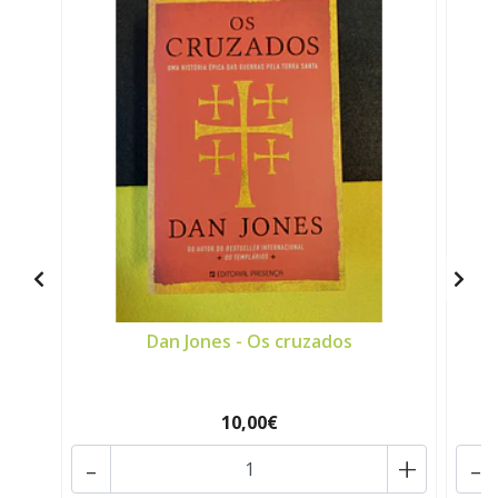
Dan Jones - Os cruzados
M
10,00€
-
+
-